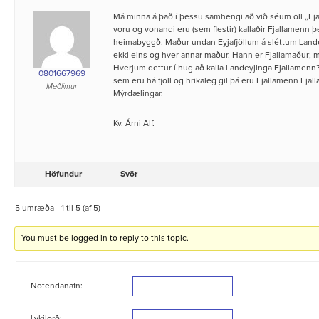
Má minna á það í þessu samhengi að við séum öll „Fja
voru og vonandi eru (sem flestir) kallaðir Fjallamenn þ
heimabyggð. Maður undan Eyjafjöllum á sléttum Land
ekki eins og hver annar maður. Hann er Fjallamaður; 
Hverjum dettur í hug að kalla Landeyjinga Fjallamenn?
0801667969
sem eru há fjöll og hrikaleg gil þá eru Fjallamenn Fj
Meðlimur
Mýrdælingar.
Kv. Árni Alf.
Höfundur
Svör
5 umræða - 1 til 5 (af 5)
You must be logged in to reply to this topic.
Notendanafn: