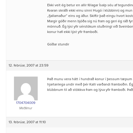
Ekki veit ég betur en allir félagar Ísalp séu af tegund
Kvaran skráði ekki einu sinni Hugó í klúbbinn) og mun
„fjallamaður“ eins og áður. Skiftir það eingu hvort kos
Margir góðir menn bjóða sig nú fram og geri ég ráð fyri
mönnuð. Ég lýsi yfir sérstökum stuðningi við Sveinborg
konur hafi ekki lýst yfir framboði.
Góðar stundir
12. febrúar, 2007 at 23:59
Það munu vera hátt í hundrað konur í þessum tæpum 
hjartanlega undir með þér Kalli varðandi framboðin. Ég
klúbbnum til að stökkva fram og lýsa yfir framboði. Þa
1704704009
Meðlimur
13. febrúar, 2007 at 11:10