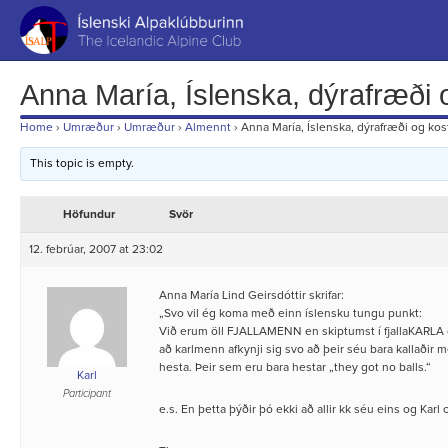
Fara
að
efni
Anna María, Íslenska, dýrafræði 
Home
›
Umræður
›
Umræður
›
Almennt
›
Anna María, Íslenska, dýrafræði og kos
This topic is empty.
Höfundur
Svör
12. febrúar, 2007 at 23:02
Anna María Lind Geirsdóttir skrifar:
„Svo vil ég koma með einn íslensku tungu punkt:
Við erum öll FJALLAMENN en skiptumst í fjallaKARLA o
að karlmenn afkynji sig svo að þeir séu bara kallaðir 
hesta. Þeir sem eru bara hestar „they got no balls.“
Karl
Participant
e.s. En þetta þýðir þó ekki að allir kk séu eins og Karl 