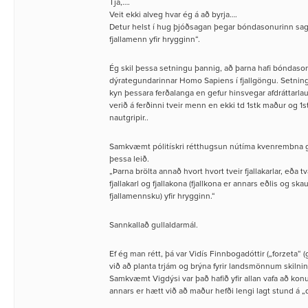
Tja,….
Veit ekki alveg hvar ég á að byrja….
Detur helst í hug þjóðsagan þegar bóndasonurinn sagði
fjallamenn yfir hrygginn“.
Ég skil þessa setningu þannig, að þarna hafi bóndaso
dýrategundarinnar Homo Sapiens í fjallgöngu. Setning
kyn þessara ferðalanga en gefur hinsvegar afdráttarlaus
verið á ferðinni tveir menn en ekki td 1stk maður og 1
nautgripir..
Samkvæmt pólitískri rétthugsun nútíma kvenrembna g
þessa leið.
„Þarna brölta annað hvort hvort tveir fjallakarlar, eða t
fjallakarl og fjallakona (fjallkona er annars eðlis og ska
fjallamennsku) yfir hrygginn.“
Sannkallað gullaldarmál.
Ef ég man rétt, þá var Vidís Finnbogadóttir („forzeta“ (g
við að planta trjám og brýna fyrir landsmönnum skilni
Samkvæmt Vigdýsi var það hafið yfir allan vafa að kon
annars er hætt við að maður hefði lengi lagt stund á „