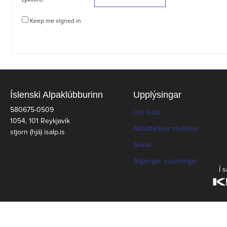
Lykilorð:
Keep me signed in
Íslenski Alpaklúbburinn
Upplýsingar
580675-0509
Um Ísalp
1054, 101 Reykjavík
Afsláttarkjör meðlima
stjorn (hjá) isalp.is
Skálar
Algengar spurningar
Í 