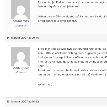
Mér sýnist þú Karl vera sammála mér þó þú misskiljir mi
Það er nóg að tala um fjallamen.
Það er bara orðið svo algengt að kynjunum sé skipt í
alveg óþarfi að afkynja karlana.
0607625979
Meðlimur
14. febrúar, 2007 at 09:40
Ef ég man rétt þá sýna nýlegar ritrýndar rannsóknir að 
konur XX) sé á fallanda fæti og muni hugsanlega hverfa
litningur er óttalega lítill og ræfilslegur samanborið við
litninginn. Karlkyns ÍSALP félagar munu því hugsanleg
líður.
0801667969
Þessi þróun mun væntanlega einfalda ýmis vandamál í 
Meðlimur
launmisrétti en ég er ekki viss um að það verði neitt s
Kv. Árni Alf.
15. febrúar, 2007 at 20:32